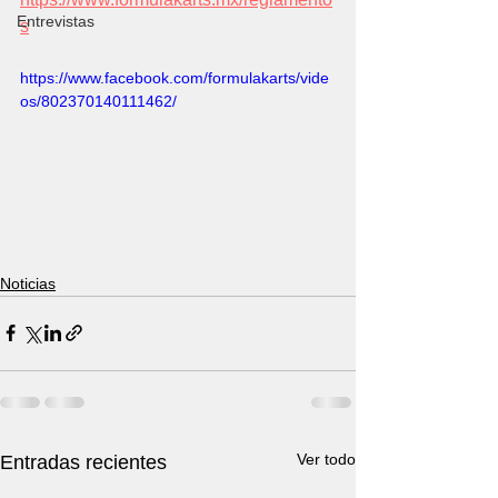
Entrevistas
s
https://www.facebook.com/formulakarts/vide
os/802370140111462/
Noticias
Ver todo
Entradas recientes