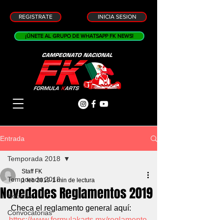
REGISTRATE
INICIA SESION
¡ÚNETE AL GRUPO DE WHATSAPP FK NEWS!
Entrada
Temporada 2018
Staff FK
Temporada 2018
1 feb 2019
1 min de lectura
Novedades Reglamentos 2019
Noticias
 Checa el reglamento general aquí:  
Convocatorias
https://www.formulakarts.mx/reglamento