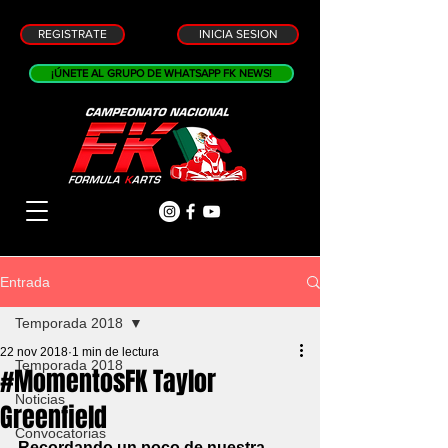
REGISTRATE
INICIA SESION
¡ÚNETE AL GRUPO DE WHATSAPP FK NEWS!
Entrada
Temporada 2018
22 nov 2018
1 min de lectura
Temporada 2018
#MomentosFK Taylor
Noticias
Greenfield
Convocatorias
Recordando un poco de nuestra 