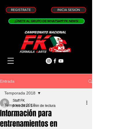
REGISTRATE
INICIA SESION
¡ÚNETE AL GRUPO DE WHATSAPP FK NEWS!
Entrada
Temporada 2018
Staff FK
Temporada 2018
6 feb 2019
1 min de lectura
Información para
Noticias
entrenamientos en
Convocatorias