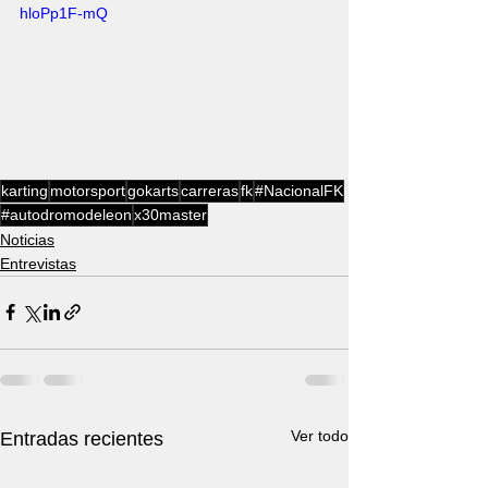
hloPp1F-mQ
karting
motorsport
gokarts
carreras
fk
#NacionalFK
#autodromodeleon
x30master
Noticias
Entrevistas
Ver todo
Entradas recientes