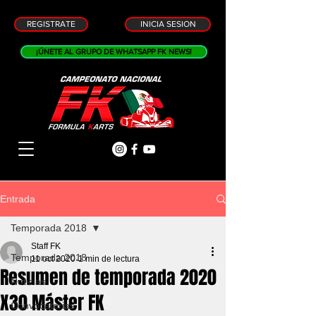
REGISTRATE
INICIA SESION
¡ÚNETE AL GRUPO DE WHATSAPP FK NEWS!
Entrada
Temporada 2018
Staff FK
Temporada 2018
11 oct 2020
1 min de lectura
Resumen de temporada 2020
Noticias
X30 Máster FK
Convocatorias