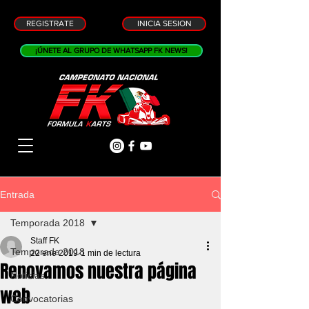
REGISTRATE
INICIA SESION
¡ÚNETE AL GRUPO DE WHATSAPP FK NEWS!
Entrada
Temporada 2018
Staff FK
Temporada 2018
22 ene 2019
1 min de lectura
Renovamos nuestra página
Noticias
web
Convocatorias