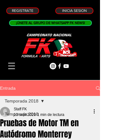
REGISTRATE
INICIA SESION
¡ÚNETE AL GRUPO DE WHATSAPP FK NEWS!
Entrada
Temporada 2018
Staff FK
Temporada 2018
13 sept 2020
1 min de lectura
Pruebas de Motor TM en
Noticias
Autódromo Monterrey
Convocatorias