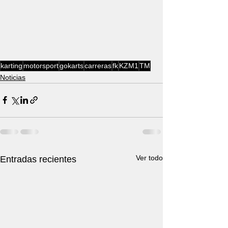
karting
motorsport
gokarts
carreras
fk
KZM1
TM
Noticias
Ver todo
Entradas recientes