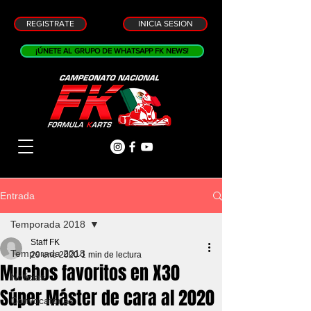
REGISTRATE
INICIA SESION
¡ÚNETE AL GRUPO DE WHATSAPP FK NEWS!
Entrada
Temporada 2018
Staff FK
Temporada 2018
29 ene 2020
1 min de lectura
Muchos favoritos en X30
Noticias
Súper Máster de cara al 2020
Convocatorias