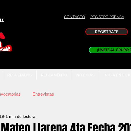
CONTACTO
REGISTRO PRENSA
REGISTRATE
¡ÚNETE AL GRUPO 
RESULTADOS
REGLAMENTO
NOTICIAS
INICIA EN EL 
vocatorias
Entrevistas
19
1 min de lectura
 Mateo Llarena 4ta Fecha 20