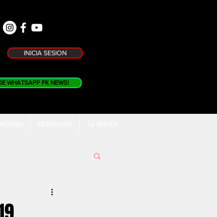
INICIA SESION
DE WHATSAPP FK NEWS!
KARTING
ESTATALES
T4 SERIES
19