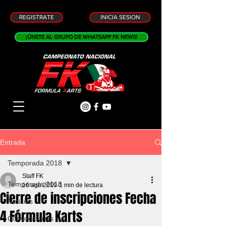
REGISTRATE
INICIA SESION
¡ÚNETE AL GRUPO DE WHATSAPP FK NEWS!
Entrada
Temporada 2018
Staff FK
Temporada 2018
16 ago 2019
1 min de lectura
Cierre de inscripciones Fecha
Noticias
4 Fórmula Karts
Convocatorias