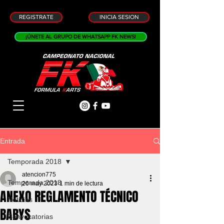
REGISTRATE
INICIA SESION
¡ÚNETE AL GRUPO DE WHATSAPP FK NEWS!
Entrada
Temporada 2018
atencion775
Temporada 2018
26 may 2023
1 min de lectura
ANEXO REGLAMENTO TÉCNICO
Noticias
BABYS
Convocatorias